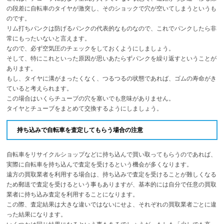
の段差に自転車のタイヤが激突し、そのショックで穴が空いてしまうというも
のです。
リム打ちパンクは防げるパンクの代表的なものなので、これでパンクしたら非
常にもったいないと言えます。
なので、必ず空気圧のチェックをしておくようにしましょう。
そして、特にこれといった原因が思いあたらずパンクを繰り返すということが
あります。
もし、タイヤに溝がまったくなく、つるつるの状態であれば、ゴムの寿命がき
ていると考えられます。
この場合はいくらチューブの穴を塞いでも意味がありません。
タイヤとチューブをまとめて交換するようにしましょう。
持ち込みで自転車を査定してもらう場合の注意
自転車をリサイクルショップなどに持ち込んで買い取ってもらうのであれば、
実際に自転車を持ち込んで査定を受けるという機会が多くなります。
遠方の買取業者を利用する場合は、持ち込みで査定を受けることが難しくなる
ため郵送で査定を受けるという事もありますが、基本的には自分で任意の買取
業者に持ち込み査定を利用することになります。
この際、査定結果は大きな違いではないにせよ、それぞれの買取業者ごとに違
った結果になります。